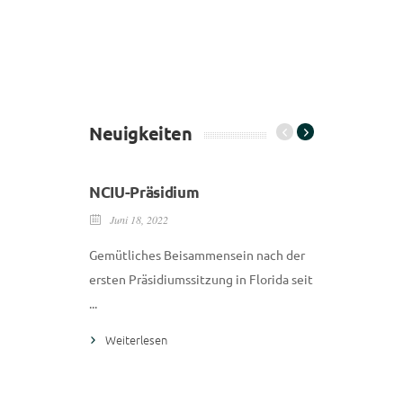
Neuigkeiten
NCIU-Präsidium
Juni 18, 2022
Gemütliches Beisammensein nach der
ersten Präsidiumssitzung in Florida seit
...
Treffen 
Weiterlesen
Dezember 
Einmal jähr