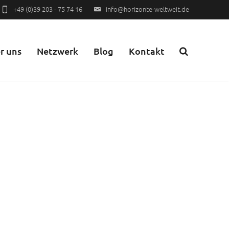
+49 (0)39 203 - 75 74 16
info@horizonte-weltweit.de
r uns
Netzwerk
Blog
Kontakt