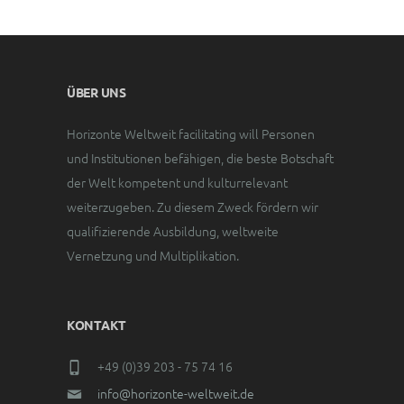
ÜBER UNS
Horizonte Weltweit facilitating will Personen
und Institutionen befähigen, die beste Botschaft
der Welt kompetent und kulturrelevant
weiterzugeben. Zu diesem Zweck fördern wir
qualifizierende Ausbildung, weltweite
Vernetzung und Multiplikation.
KONTAKT
+49 (0)39 203 - 75 74 16
info@horizonte-weltweit.de