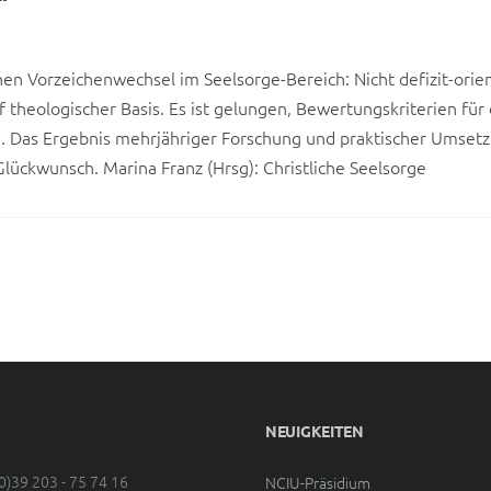
“
nen Vorzeichenwechsel im Seelsorge-Bereich: Nicht defizit-orien
 theologischer Basis. Es ist gelungen, Bewertungskriterien für 
. Das Ergebnis mehrjähriger Forschung und praktischer Umsetz
lückwunsch. Marina Franz (Hrsg): Christliche Seelsorge
NEUIGKEITEN
0)39 203 - 75 74 16
NCIU-Präsidium