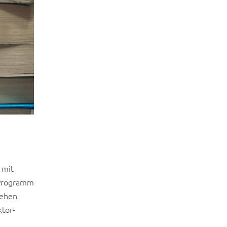
 mit
-Programm
iehen
ktor-