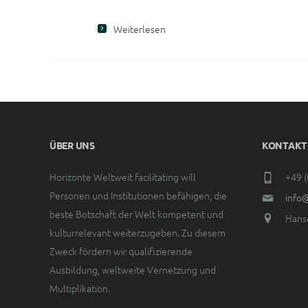
Weiterlesen
ÜBER UNS
KONTAKT
Horizonte Weltweit facilitating will
+49 (
Personen und Institutionen befähigen, die
info
beste Botschaft der Welt kompetent und
Hanse
kulturrelevant weiterzugeben. Zu diesem
Zweck fördern wir qualifizierende
Ausbildung, weltweite Vernetzung und
Multiplikation.