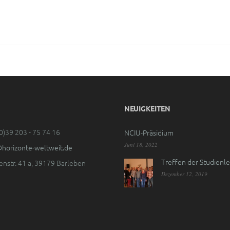
NEUIGKEITEN
0)39 203 - 75 74 16
NCIU-Präsidium
Juni 18, 2022
@horizonte-weltweit.de
Treffen der Studienl
nstr. 41 a, 39179 Barleben
Dezember 12, 2019